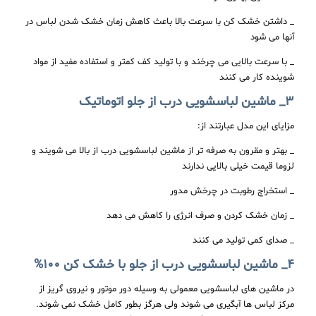
_ داشتن خشک کن با سرعت بالا باعث کاهش زمان خشک شدن لباس در
آنها می شود
_ با سرعت بالایی می چرخند و با تولید کف کمتر و استفاده مفید از مواد
شوینده کار می کنند
3
_
ماشین
لباسشویی
درب
از
جلو
اتوماتیک
مزایای این مدل عبارتند از:
_ بهتر و مقرون به صرفه تر از ماشین لباسشویی درب از بالا می شویند و
لزوما قیمت خیلی بالایی ندارند
_ استخراج رطوبت در چرخش مدور
_ زمان خشک کردن و صرف انرژی را کاهش می دهد
_ صدای کمی تولید می کنند
4
_
ماشین
لباسشویی
درب
از
جلو
با
خشک
کن
۱۰۰
%
در ماشین های لباسشویی معمولی به وسیله دور موتور و نیروی گریز از
مرکز لباس ها آبگیری می شوند ولی هرگز بطور کامل خشک نمی شوند.