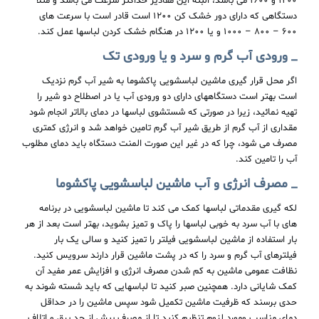
۱۴۰۰ و ۱۶۰۰ می باشد، البته این مقادیر حداکثر سرعت می باشد و مثلا
دستگاهی که دارای دور خشک کن ۱۲۰۰ است قادر است با سرعت های
۶۰۰ – ۸۰۰ – ۱۰۰۰ و یا ۱۲۰۰ در هنگام خشک کردن لباسها عمل کند.
_
ورودی
آب
گرم
و
سرد
و
یا
ورودی
تک
اگر محل قرار گیری ماشین لباسشویی پاکشوما به شیر آب گرم نزدیک
است بهتر است دستگاههای دارای دو ورودی آب یا در اصطلاح دو شیر را
تهیه نمائید، زیرا در صورتی که شستشوی لباسها در دمای بالاتر انجام شود
مقداری از آب گرم از طریق شیر آب گرم تامین خواهد شد و انرژی کمتری
مصرف می شود، چرا که در غیر این صورت المنت دستگاه باید دمای مطلوب
آب را تامین کند.
_
مصرف
انرژی
و
آب
ماشین
لباسشویی پاکشوما
لکه گیری مقدماتی لباسها کمک می کند تا ماشین لباسشویی در برنامه
های با آب سرد به خوبی لباسها را پاک و تمیز بشوید، بهتر است بعد از هر
بار استفاده از ماشین لباسشویی فیلتر را تمیز کنید و سالی یک بار
فیلترهای آب گرم و سرد را که در پشت ماشین قرار دارند سرویس کنید.
نظافت عمومی ماشین به کم شدن مصرف انرژی و افزایش عمر مفید آن
کمک شایانی دارد. همچنین صبر کنید تا لباسهایی که باید شسته شوند به
حدی برسند که ظرفیت ماشین تکمیل شود سپس ماشین را در حداقل
دمای مناسب ومورد لزوم تنظیم کنید تا از مصرف بیش از حد برق و اتلاف