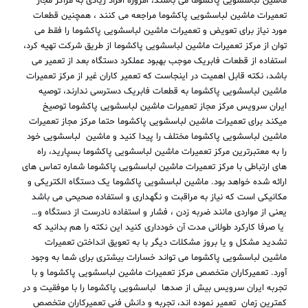
ماشین لباسشویی پاکشوما می باشند، امروزه افراد زیادی به مراکز مجاز
تعمیرات ماشین لباسشویی پاکشوما مراجعه می کنند ، همچنین قطعات
مورد نیاز برای تعویض و تعمیرات ماشین لباسشویی پاکشوما را فقط می
توان از مرکز تعمیرات ماشین لباسشویی پاکشوما از طریق شرکت تهیه کرد،
استفاده از قطعات فابریک موجب بهبود عملکرد دستگاه بعد از تعمیر می
باشد، نکته قابل اهمیت در اینجاست که تعمیر کاران غیر از مرکز تعمیرات
ماشین لباسشویی پاکشوما به قطعات فابریک دسترسی ندارند، توصیه
ایران سرویس مرکز مجاز تعمیرات ماشین لباسشویی پاکشوما توصیخ
میکند برای تعمیرات ماشین لباسشویی پاکشوما حتما مرکز مجاز تعمیرات
ماشین لباسشویی پاکشوما مختلف را پیدا کنید و ماشین لباسشویی خود
را به معتبرترین مرکز تعمیرات ماشین لباسشویی پاکشوما بسپارید، راه
های ارتباطی با مرکز تعمیرات ماشین لباسشویی پاکشوما شماره تماس های
ارائه شده خواهد بود. ماشین لباسشویی پاکشوما یک دستگاه الکتریکی و
مکانیکی است که نیاز به مراقبت و نگهداری و استفاده صحیحی می باشد
یعنی از مواردی مانند ضربه زدن ، فشار و استفاده نادرست از دستگاه و…
یا صرفا کارکرد طولانی مدت آن خودداری کنید این نکته را هم بدانید که
تشدید مشکل و یا بروز مشکلات دیگر با به تعویق انداختن تعمیرات
ماشین لباسشویی پاکشوما می تواند خسارات بیشتری برای شما به وجود
آورد. تعمیرکاران متخصص مرکز تعمیرات ماشین لباسشویی پاکشوما و با
تجربه ایران سرویس بیش از صدها لباسشویی پاکشوما را با موفقیت و در
کمترین زمان تعمیر نموده اند، تجربه و دانش فنی تعمیرکاران متخصص