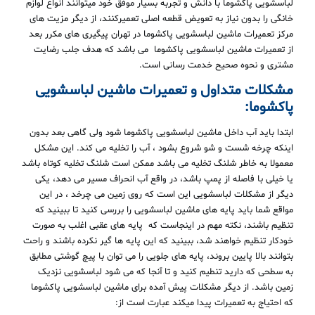
لباسشویی پاکشوما با دانش و تجربه بسیار موفق خود میتوانند انواع لوازم
خانگی را بدون نیاز به تعویض قطعه اصلی تعمیرکنند، از دیگر مزیت های
مرکز تعمیرات ماشین لباسشویی پاکشوما در تهران پیگیری های مکرر بعد
از تعمیرات ماشین لباسشویی پاکشوما می باشد که هدف جلب رضایت
مشتری و نحوه صحیح خدمت رسانی است.
مشکلات
متداول
و تعمیرات
ماشین
لباسشویی
پاکشوما
:
ابتدا باید آب داخل ماشین لباسشویی پاکشوما شود ولی گاهی بعد بدون
اینکه چرخه شست و شو شروع بشود ، آب را تخلیه می کند. این مشکل
معمولا به خاطر شلنگ تخلیه می باشد ممکن است شلنگ تخلیه کوتاه باشد
یا خیلی با فاصله از پمپ باشد، در واقع آب انحراف مسیر می دهد، یکی
دیگر از مشکلات لباسشویی این است که روی زمین می چرخد ، در این
مواقع شما باید پایه های ماشین لباسشویی را بررسی کنید تا ببینید که
تنظیم باشند، نکته مهم در اینجاست که پایه های عقبی اغلب به صورت
خودکار تنظیم خواهند شد، ببینید که این پایه ها گیر نکرده باشند و راحت
بتوانند بالا پایین بروند، پایه های جلویی را می توان با پیچ گوشتی مطابق
به سطحی که دارید تنطیم کنید و تا آنجا که می شود لباسشویی نزدیک
زمین باشد. از دیگر مشکلات پیش آمده برای ماشین لباسشویی پاکشوما
که احتیاج به تعمیرات پیدا میکند عبارت است از: